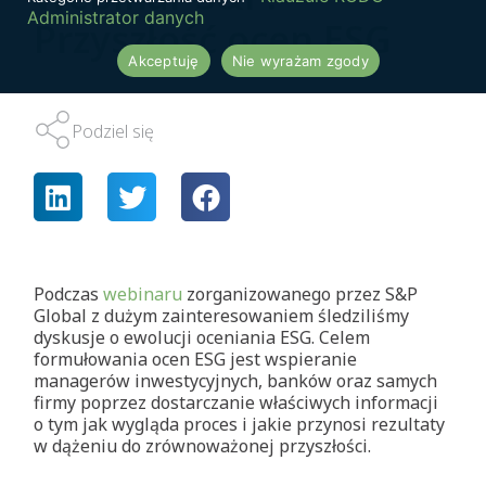
Administrator danych
Przyszłość ocen ESG
Akceptuję
Nie wyrażam zgody
Podziel się
Podczas
webinaru
zorganizowanego przez S&P
Global z dużym zainteresowaniem śledziliśmy
dyskusje o ewolucji oceniania ESG. Celem
formułowania ocen ESG jest wspieranie
managerów inwestycyjnych, banków oraz samych
firmy poprzez dostarczanie właściwych informacji
o tym jak wygląda proces i jakie przynosi rezultaty
w dążeniu do zrównoważonej przyszłości.