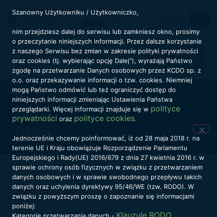
Szanowny Użytkowniku / Użytkowniczko,
nim przejdziesz dalej do serwisu lub zamkniesz okno, prosimy
o przeczytanie niniejszych informacji. Przez dalsze korzystanie
z naszego Serwisu bez zmian w zakresie polityki prywatności
oraz cookies (tj. wybierając opcję Dalej"), wyrażają Państwo
zgodę na przetwarzanie Danych osobowych przez KCDO sp. z
o.o. oraz przekazywanie informacji o tzw. cookies. Niemniej
mogą Państwo odmówić lub też ograniczyć dostęp do
niniejszych informacji zmieniając Ustawienia Państwa
polityce
przeglądarki. Więcej informacji znajduje się w
prywatności
polityce cookies.
oraz
Blog
Jednocześnie chcemy poinformować, iż od 28 maja 2018 r. na
terenie UE i Kraju obowiązuje Rozporządzenie Parlamentu
Europejskiego i Rady(UE) 2016/679 z dnia 27 kwietnia 2016 r. w
sprawie ochrony osób fizycznych w związku z przetwarzaniem
danych osobowych i w sprawie swobodnego przepływu takich
danych oraz uchylenia dyrektywy 95/46/WE (tzw. RODO). W
26 stycznia, 2022
związku z powyższym proszę o zapoznanie się informacjami
poniżej:
Webinar S&P:
Klauzule RODO
Kategorie przetwarzania danych -