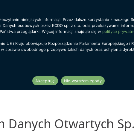
eczytanie niniejszych informacji. Przez dalsze korzystanie z naszego Se
ie Danych osobowych przez KCDO sp. z o.o. oraz przekazywanie informa
i
Projekty
Blog
Kariera
Kontakt
Państwa przeglądarki. Więcej informacji znajduje się w
polityce prywatn
nie UE i Kraju obowiązuje Rozporządzenie Parlamentu Europejskiego i R
i w sprawie swobodnego przepływu takich danych oraz uchylenia dyre
Akceptuję
Nie wyrażam zgody
 Danych Otwartych Sp. 