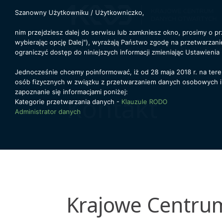
Szanowny Użytkowniku / Użytkowniczko,
nim przejdziesz dalej do serwisu lub zamkniesz okno, prosimy o prz
wybierając opcję Dalej"), wyrażają Państwo zgodę na przetwarzan
O nas
Produkty
Nasi klienc
ograniczyć dostęp do niniejszych informacji zmieniając Ustawienia 
Jednocześnie chcemy poinformować, iż od 28 maja 2018 r. na tere
osób fizycznych w związku z przetwarzaniem danych osobowych 
zapoznanie się informacjami poniżej:
Kontakt
Kategorie przetwarzania danych -
Klauzule RODO
Administrator danych
Krajowe Centrum