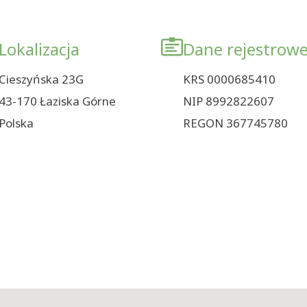
Lokalizacja
Dane rejestrow
Cieszyńska 23G
KRS 0000685410
43-170 Łaziska Górne
NIP 8992822607
Polska
REGON 367745780