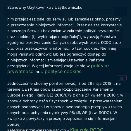
Szanowny Użytkowniku / Użytkowniczko,
nim przejdziesz dalej do serwisu lub zamkniesz okno, prosimy
o przeczytanie niniejszych informacji. Przez dalsze korzystanie
z naszego Serwisu bez zmian w zakresie polityki prywatności
oraz cookies (tj. wybierając opcję Dalej"), wyrażają Państwo
zgodę na przetwarzanie Danych osobowych przez KCDO sp. z
o.o. oraz przekazywanie informacji o tzw. cookies. Niemniej
mogą Państwo odmówić lub też ograniczyć dostęp do
niniejszych informacji zmieniając Ustawienia Państwa
polityce
przeglądarki. Więcej informacji znajduje się w
prywatności
polityce cookies.
oraz
Data center
Jednocześnie chcemy poinformować, iż od 28 maja 2018 r. na
terenie UE i Kraju obowiązuje Rozporządzenie Parlamentu
Europejskiego i Rady(UE) 2016/679 z dnia 27 kwietnia 2016 r. w
sprawie ochrony osób fizycznych w związku z przetwarzaniem
danych osobowych i w sprawie swobodnego przepływu takich
danych oraz uchylenia dyrektywy 95/46/WE (tzw. RODO). W
związku z powyższym proszę o zapoznanie się informacjami
poniżej:
Klauzule RODO
Kategorie przetwarzania danych -